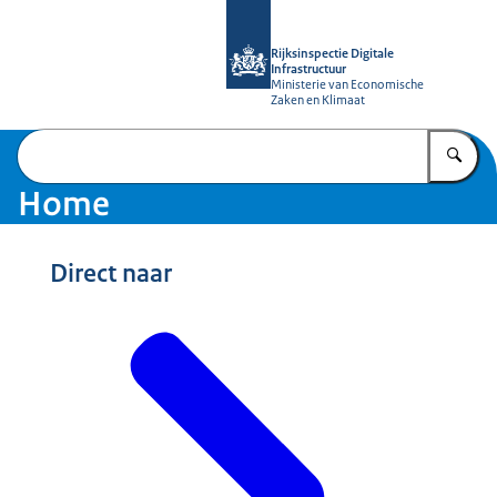
Naar de homepage van Rijksinspectie D
Rijksinspectie Digitale
Infrastructuur
Ministerie van Economische
Zaken en Klimaat
Vu
Home
Direct naar