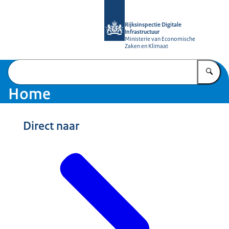
Naar de homepage van Rijksinspectie D
Rijksinspectie Digitale
Infrastructuur
Ministerie van Economische
Zaken en Klimaat
Vu
Home
Direct naar