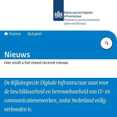
Naar de homepage van Rijksinspectie D
Rijksinspectie Digitale
Infrastructuur
Ministerie van Economische
Zaken en Klimaat
Home
Actueel
Vu
Nieuws
Hier vindt u het meest recente nieuws
De Rijksinspectie Digitale Infrastructuur staat voor
de beschikbaarheid en betrouwbaarheid van IT- en
communicatienetwerken, zodat Nederland veilig
verbonden is.