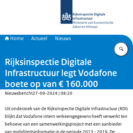
Naar de homepage van Rijksinspectie D
Rijksinspectie Digitale
Infrastructuur
Ministerie van Economische
Zaken en Klimaat
Home
Actueel
Nieuws
Vu
Rijksinspectie Digitale
Infrastructuur legt Vodafone
boete op van € 160.000
Nieuwsbericht
27-09-2024 | 08:20
Uit onderzoek van de Rijksinspectie Digitale Infrastructuur (RDI)
blijkt dat Vodafone intern verkeersgegevens heeft verwerkt ten
behoeve van een samenwerkingsproject met een aanbieder
van mobiliteitsinformatie in de periode 2013 - 2019. De