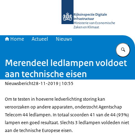
Naar de homepage van Rijksinspectie D
Rijksinspectie Digitale
Infrastructuur
Ministerie van Economische
Zaken en Klimaat
Home
Actueel
Nieuws
Vu
Merendeel ledlampen voldoet
aan technische eisen
Nieuwsbericht
28-11-2019 | 10:55
Om te testen in hoeverre ledverlichting storing kan
veroorzaken op andere apparaten, onderzocht Agentschap
Telecom 44 ledlampen. In totaal scoorden 41 van de 44 (93%)
lampen een goed resultaat. Slechts 3 ledlampen voldeden niet
aan de technische Europese eisen.