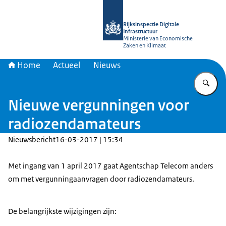
Naar de homepage van Rijksinspectie D
Rijksinspectie Digitale
Infrastructuur
Ministerie van Economische
Zaken en Klimaat
Home
Actueel
Nieuws
Vu
Nieuwe vergunningen voor
radiozendamateurs
Nieuwsbericht
16-03-2017 | 15:34
Met ingang van 1 april 2017 gaat Agentschap Telecom anders
om met vergunningaanvragen door radiozendamateurs.
De belangrijkste wijzigingen zijn: