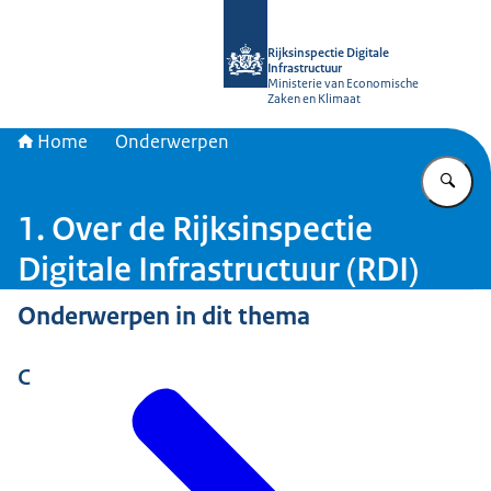
Naar de homepage van Rijksinspectie D
Rijksinspectie Digitale
Infrastructuur
Ministerie van Economische
Zaken en Klimaat
Home
Onderwerpen
Vu
1. Over de Rijksinspectie
Digitale Infrastructuur (RDI)
Onderwerpen in dit thema
C