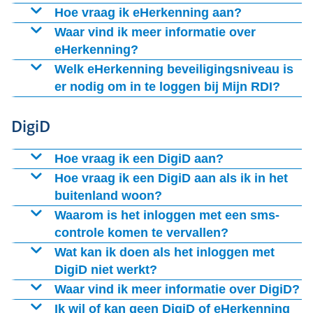
Hoe vraag ik eHerkenning aan?
Op
Waar vind ik meer informatie over
eHerkenning?
Op de website van
Welk eHerkenning beveiligingsniveau is
er nodig om in te loggen bij Mijn RDI?
Om met eHerkenning in te loggen in het klantportaal
DigiD
van de RDI heeft u een inlogmiddel nodig van minimaal
betrouwbaarheidsniveau 3.
Hoe vraag ik een DigiD aan?
U kunt uw DigiD aanvragen via
Hoe vraag ik een DigiD aan als ik in het
buitenland woon?
U vraagt DigiD vanuit het buitenland aan via
Waarom is het inloggen met een sms-
controle komen te vervallen?
In ons portaal verwerken we voor sommige bedrijven
Wat kan ik doen als het inloggen met
zeer vertrouwelijke informatie. Om deze gegevens in te
DigiD niet werkt?
kunnen zien, moeten bedrijven zich identificeren via
Bij de RDI kunt u alleen inloggen via de DigiD-app met
Waar vind ik meer informatie over DigiD?
een inlogmethode die hoger beveiligd is dan de sms-
een eenmalige ID-check. Kunt u geen gebruik maken
Meer informatie over
Ik wil of kan geen DigiD of eHerkenning