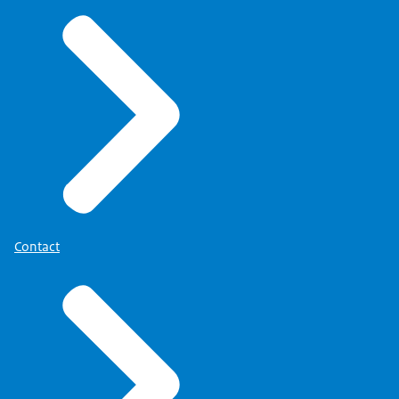
Registratie Niet-ingezetenen (RNI)
Een mobiele telefoon waarop u sms-berichten kunt
ontvangen
Een e-mailadres
een stappenplan eHerkenning aanvragen
.
Contact
Op DigiD.nl vindt u meer informatie over