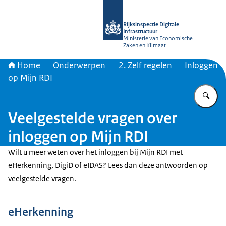
Naar de homepage van Rijksinspectie D
Rijksinspectie Digitale
Infrastructuur
Ministerie van Economische
Zaken en Klimaat
Home
Onderwerpen
2. Zelf regelen
Inloggen
op Mijn RDI
Vu
Veelgestelde vragen over
inloggen op Mijn RDI
Wilt u meer weten over het inloggen bij Mijn RDI met
eHerkenning, DigiD of eIDAS? Lees dan deze antwoorden op
veelgestelde vragen.
eHerkenning