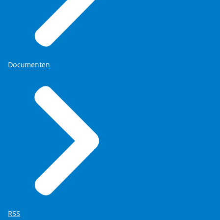
088 - 041 60 00
). Voor vragen over het gebruik van
DigiD neemt u contact op met DigiD.
Bekijk per land welke inlogmiddelen erkend zijn
. Of
lees
Documenten
het aanvragen van een DigiD als u in het buitenland
woont
.
RSS