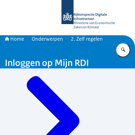
Naar de homepage van Rijksinspectie D
Rijksinspectie Digitale
Infrastructuur
Ministerie van Economische
Zaken en Klimaat
Home
Onderwerpen
2. Zelf regelen
Vu
Inloggen op Mijn RDI
Menu