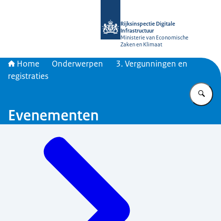
Naar de homepage van Rijksinspectie D
Rijksinspectie Digitale
Infrastructuur
Ministerie van Economische
Zaken en Klimaat
Home
Onderwerpen
3. Vergunningen en
registraties
Vu
Evenementen
Menu