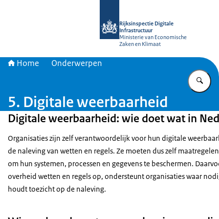
Naar de homepage van Rijksinspectie D
Rijksinspectie Digitale
Infrastructuur
Ministerie van Economische
Zaken en Klimaat
Home
Onderwerpen
Vu
5. Digitale weerbaarheid
Digitale weerbaarheid: wie doet wat in Ne
Organisaties zijn zelf verantwoordelijk voor hun digitale weerbaa
de naleving van wetten en regels. Ze moeten dus zelf maatregel
om hun systemen, processen en gegevens te beschermen. Daarvoo
overheid wetten en regels op, ondersteunt organisaties waar nodi
houdt toezicht op de naleving.