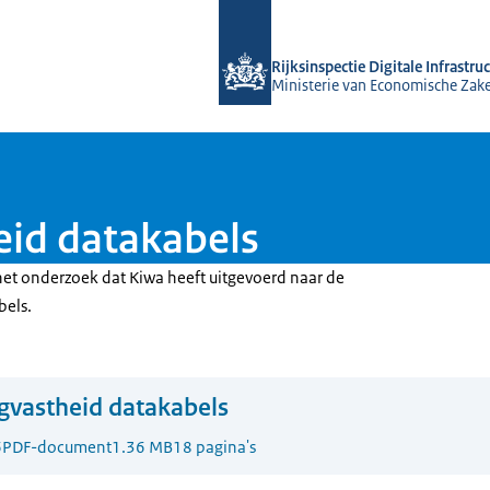
Naar de homepage van Rijksinspectie D
Rijksinspectie Digitale Infrastru
Ministerie van Economische Zak
eid datakabels
het onderzoek dat Kiwa heeft uitgevoerd naar de
bels.
gvastheid datakabels
6
PDF-document
1.36 MB
18 pagina's