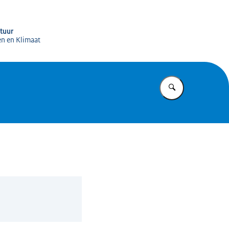
igitale Infrastructuur (RDI)
ctuur
en en Klimaat
Vul in wat u z