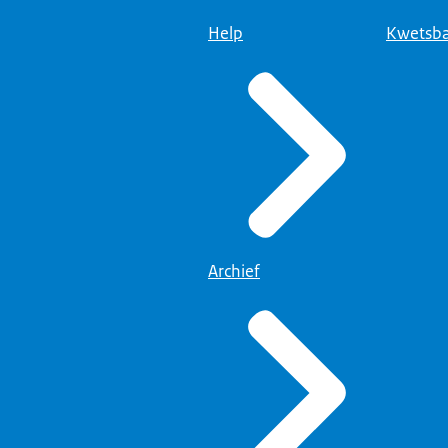
Help
Kwetsba
Archief