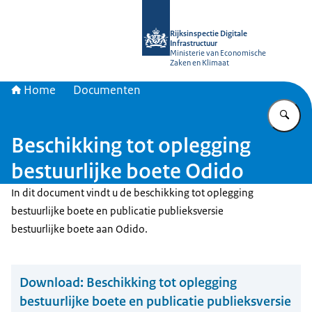
Naar de homepage van Rijksinspectie D
Rijksinspectie Digitale
Infrastructuur
Ministerie van Economische
Zaken en Klimaat
Home
Documenten
Vu
Beschikking tot oplegging
bestuurlijke boete Odido
In dit document vindt u de beschikking tot oplegging
bestuurlijke boete en publicatie publieksversie
bestuurlijke boete aan Odido.
Download:
Beschikking tot oplegging
bestuurlijke boete en publicatie publieksversie