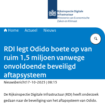
Naar de homepage van Rijksinspectie D
Rijksinspectie Digitale
Infrastructuur
Ministerie van Economische
Zaken en Klimaat
Home
Actueel
Nieuws
Vu
RDI legt Odido boete op van
ruim 1,5 miljoen vanwege
onvoldoende beveiligd
aftapsysteem
Nieuwsbericht
17-10-2025 | 08:15
De Rijksinspectie Digitale Infrastructuur (RDI) heeft onderzoek
gedaan naar de beveiliging van het aftapsysteem van Odido.