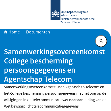
Naar de homepage van Rijksinspectie D
Rijksinspectie Digitale
Infrastructuur
Ministerie van Economische
Zaken en Klimaat
Home
Documenten
Vu
Samenwerkingsovereenkomst
College bescherming
persoonsgegevens en
Agentschap Telecom
Samenwerkingsovereenkomst tussen Agentschap Telecom en
het College bescherming persoonsgegevens met het oog op de
wijzigingen in de Telecommunicatiewet naar aanleiding van de
Wet bewaarplicht telecommunicatiegegevens.