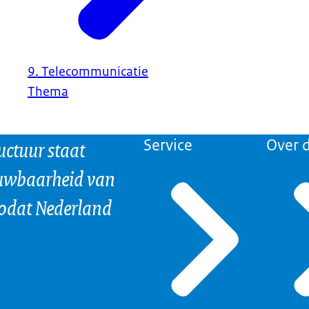
9. Telecommunicatie
Thema
uctuur staat
Service
Over d
ouwbaarheid van
odat Nederland