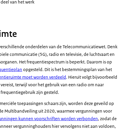
 deel van het werk
uimte
op verschillende onderdelen van de Telecommunicatiewet. Denk
iele communicatie (5G), radio en televisie, de luchtvaart en
sorganen. Het frequentiespectrum is beperkt. Daarom is op
quentieplan
opgesteld. Dit is het bestemmingsplan van het
entieruimte moet worden verdeeld
. Hieruit volgt bijvoorbeeld
vereist, terwijl voor het gebruik van een radio om naar
 frequentiegebruik zijn gesteld.
erciële toepassingen schaars zijn, worden deze geveild op
de Multibandveiling uit 2020, waarmee vergunningen voor
unningen kunnen voorschriften worden verbonden
, zodat de
anneer vergunninghouders hier vervolgens niet aan voldoen,