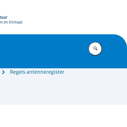
igitale Infrastructuur (RDI)
ctuur
en en Klimaat
Vul in wat u z
Regels antenneregister