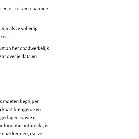
n en risico’s en daarmee
zijn als ze volledig
exer…
ust op het daadwerkelijk
bent over je data en
ies moeten begrijpen
n kaart brengen. Een
geslagen is, wie er
informatie ontbreekt, is
dkeuze kennen, dat ze