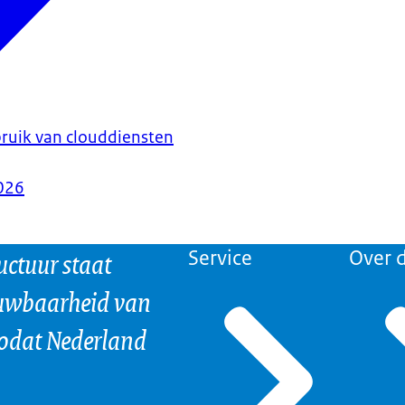
bruik van clouddiensten
026
uctuur staat
Service
Over d
ouwbaarheid van
odat Nederland