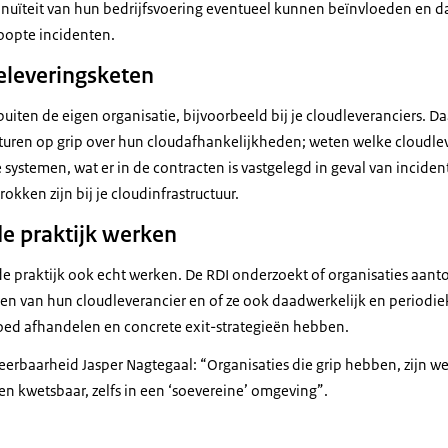
nuïteit van hun bedrijfsvoering eventueel kunnen beïnvloeden en dat
oopte incidenten.
oeleveringsketen
 buiten de eigen organisatie, bijvoorbeeld bij je cloudleveranciers.
 sturen op grip over hun cloudafhankelijkheden; weten welke cloudle
 systemen, wat er in de contracten is vastgelegd in geval van incide
okken zijn bij je cloudinfrastructuur.
de praktijk werken
 de praktijk ook echt werken. De RDI onderzoekt of organisaties aant
eren van hun cloudleverancier en of ze ook daadwerkelijk en periodie
oed afhandelen en concrete exit-strategieën hebben.
eerbaarheid Jasper Nagtegaal: “Organisaties die grip hebben, zijn we
jven kwetsbaar, zelfs in een ‘soevereine’ omgeving”.