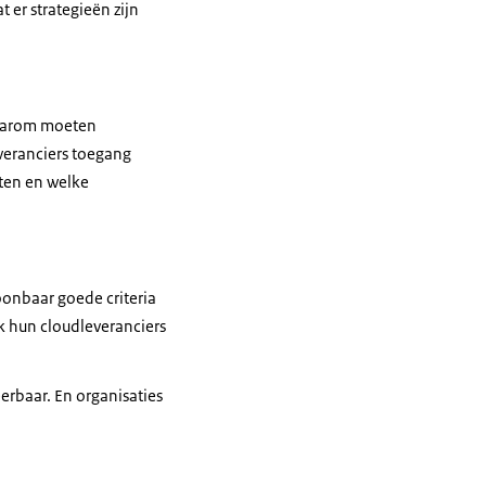
 er strategieën zijn
 Daarom moeten
veranciers toegang
nten en welke
oonbaar goede criteria
k hun cloudleveranciers
erbaar. En organisaties