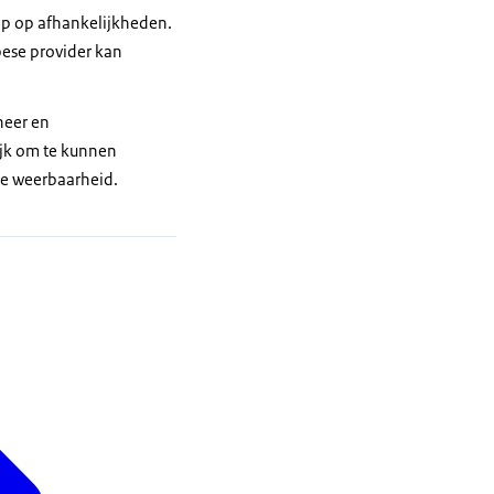
grip op afhankelijkheden.
opese provider kan
heer en
ijk om te kunnen
ale weerbaarheid.