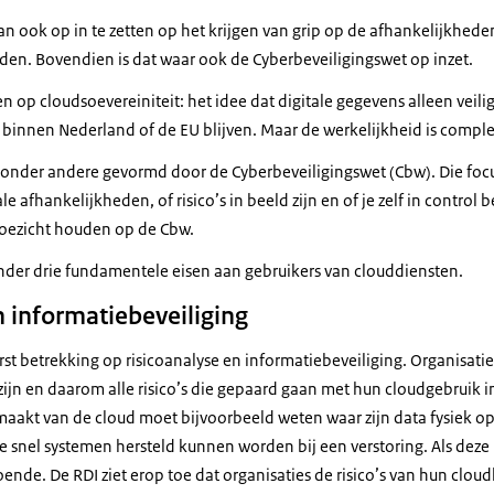
an ook op in te zetten op het krijgen van grip op de afhankelijkhede
rden. Bovendien is dat waar ook de Cyberbeveiligingswet op inzet.
n op cloudsoevereiniteit: het idee dat digitale gegevens alleen veilig 
 binnen Nederland of de EU blijven. Maar de werkelijkheid is compl
 onder andere gevormd door de Cyberbeveiligingswet (Cbw). Die foc
le afhankelijkheden, of risico’s in beeld zijn en of je zelf in control 
toezicht houden op de Cbw.
onder drie fundamentele eisen aan gebruikers van clouddiensten.
n informatiebeveiliging
rst betrekking op risicoanalyse en informatiebeveiliging. Organisat
zijn en daarom alle risico’s die gepaard gaan met hun cloudgebruik i
maakt van de cloud moet bijvoorbeeld weten waar zijn data fysiek op
 snel systemen hersteld kunnen worden bij een verstoring. Als deze 
ende. De RDI ziet erop toe dat organisaties de risico’s van hun clou