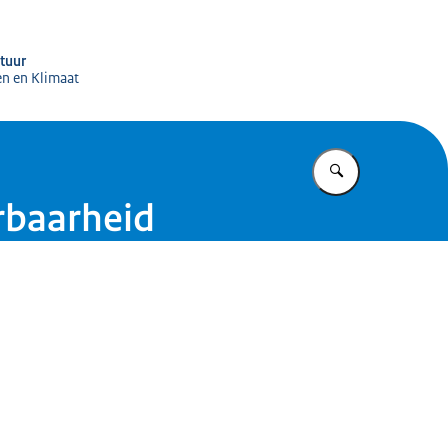
igitale Infrastructuur (RDI)
ctuur
en en Klimaat
Vul in wat u z
erbaarheid