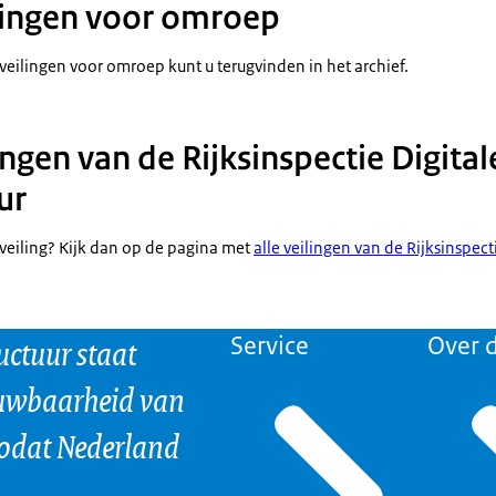
lingen voor omroep
 veilingen voor omroep kunt u terugvinden in het
archief
.
ngen van de Rijksinspectie Digital
ur
 veiling? Kijk dan op de pagina met
alle veilingen van de Rijksinspecti
uctuur staat
Service
Over d
ouwbaarheid van
odat Nederland