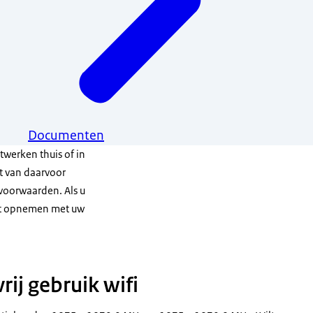
Documenten
twerken thuis of in
t van daarvoor
voorwaarden. Als u
act opnemen met uw
ij gebruik wifi