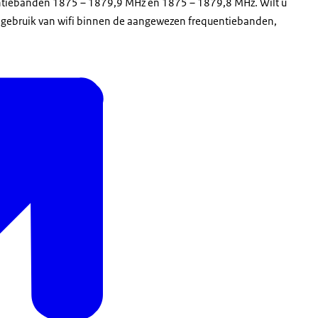
uentiebanden 1875 – 1879,9 MHz en 1875 – 1879,8 MHz. Wilt u
 gebruik van wifi binnen de aangewezen frequentiebanden,