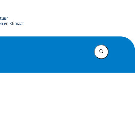
igitale Infrastructuur (RDI)
ctuur
en en Klimaat
Vul in wat u z