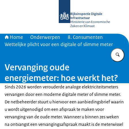
Naar de homepage van Rijksinspectie D
Rijksinspectie Digitale
Infrastructuur
Ministerie van Economische
Zaken en Klimaat
Home
Onderwerpen
8. Consumenten
Wettelijke plicht voor een digitale of slimme meter
Vu
Vervanging oude
energiemeter: hoe werkt het?
Sinds 2026 worden verouderde analoge elektriciteitsmeters
vervangen door een moderne digitale meter of slimme meter.
De netbeheerder stuurt u hiervoor een aanbiedingsbrief waarin
u wordt uitgenodigd om een afspraak te maken voor
vervanging van de oude meter. Wanneer u binnen zes weken
na ontvangst een vervangingsafspraak maakt is de meterwissel