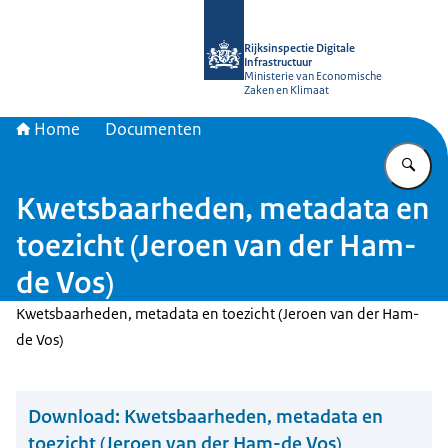
Naar de homepage van Rijksinspectie D
Rijksinspectie Digitale
Infrastructuur
Ministerie van Economische
Zaken en Klimaat
Home
Documenten
Vu
Kwetsbaarheden, metadata en
toezicht (Jeroen van der Ham-
de Vos)
Kwetsbaarheden, metadata en toezicht (Jeroen van der Ham-
de Vos)
Download:
Kwetsbaarheden, metadata en
toezicht (Jeroen van der Ham-de Vos)