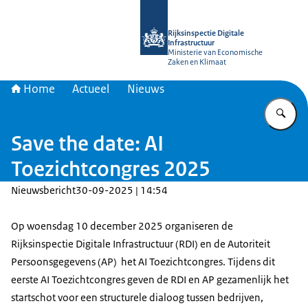
Naar de homepage van Rijksinspectie D
Rijksinspectie Digitale
Infrastructuur
Ministerie van Economische
Zaken en Klimaat
Home
Actueel
Nieuws
Vu
Save the date: AI
Toezichtcongres 2025
Nieuwsbericht
30-09-2025 | 14:54
Op woensdag 10 december 2025 organiseren de
Rijksinspectie Digitale Infrastructuur (RDI) en de Autoriteit
Persoonsgegevens (AP) het AI Toezichtcongres. Tijdens dit
eerste AI Toezichtcongres geven de RDI en AP gezamenlijk het
startschot voor een structurele dialoog tussen bedrijven,