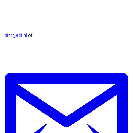
aicc@rdi.nl
of