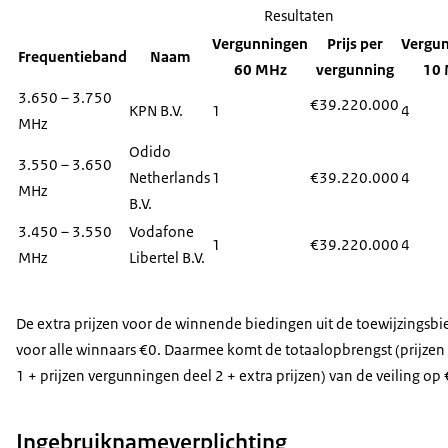
Resultaten
Vergunningen
Prijs per
Vergu
Frequentieband
Naam
60 MHz
vergunning
10
3.650 – 3.750
€39.220.000
KPN B.V.
1
4
MHz
Odido
3.550 – 3.650
Netherlands
1
€39.220.000
4
MHz
B.V.
3.450 – 3.550
Vodafone
1
€39.220.000
4
MHz
Libertel B.V.
De extra prijzen voor de winnende biedingen uit de toewijzings
voor alle winnaars €0. Daarmee komt de totaalopbrengst (prijze
1 + prijzen vergunningen deel 2 + extra prijzen) van de veiling o
Ingebruiknameverplichting