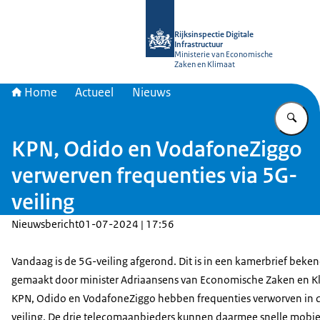
Naar de homepage van Rijksinspectie D
Rijksinspectie Digitale
Infrastructuur
Ministerie van Economische
Zaken en Klimaat
Home
Actueel
Nieuws
Vu
KPN, Odido en VodafoneZiggo
verwerven frequenties via 5G-
veiling
Nieuwsbericht
01-07-2024 | 17:56
Vandaag is de 5G-veiling afgerond. Dit is in een kamerbrief beke
gemaakt door minister Adriaansens van Economische Zaken en K
KPN, Odido en VodafoneZiggo hebben frequenties verworven in 
veiling. De drie telecomaanbieders kunnen daarmee snelle mobie