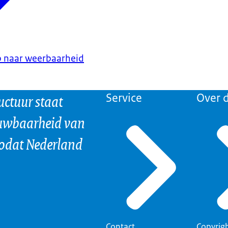
 naar weerbaarheid
uctuur staat
Service
Over d
ouwbaarheid van
odat Nederland
Contact
Copyrig