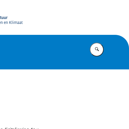
igitale Infrastructuur (RDI)
ctuur
en en Klimaat
Vul in wat u z