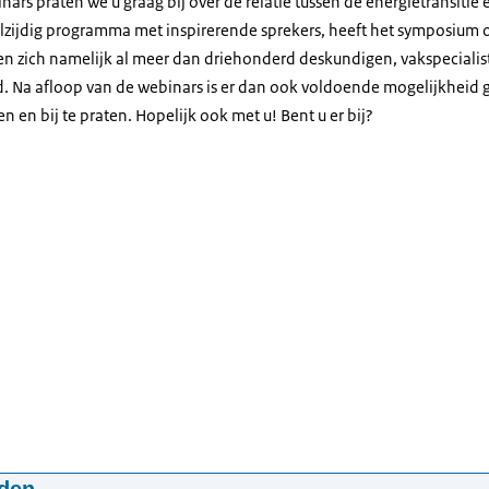
inars praten we u graag bij over de relatie tussen de energietransitie e
lzijdig programma met inspirerende sprekers, heeft het symposium o
n zich namelijk al meer dan driehonderd deskundigen, vakspeciali
 Na afloop van de webinars is er dan ook voldoende mogelijkheid 
n en bij te praten. Hopelijk ook met u! Bent u er bij?