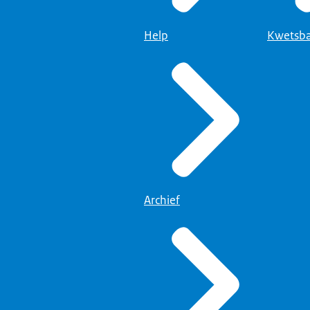
Help
Kwetsba
Archief