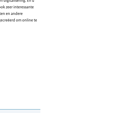
n digitalisering. En u
ok zeer interessante
sten en andere
gecreëerd om online te