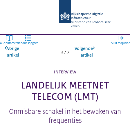
Naar de homepage van Rijksinspectie D
Rijksinspectie Digitale
Infrastructuur
Ministerie van Economische
Zaken
Alle nummers
Inhoudsopgave
Sluit magazine
Vorige
Volgende
2
/
3
artikel
artikel
INTERVIEW
LANDELIJK MEETNET
TELECOM (LMT)
Onmisbare schakel in het bewaken van
frequenties