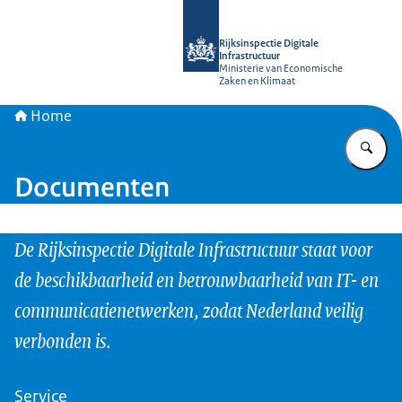
Naar de homepage van Rijksinspectie D
Rijksinspectie Digitale
Infrastructuur
Ministerie van Economische
Zaken en Klimaat
Home
Vu
Documenten
De Rijksinspectie Digitale Infrastructuur staat voor
de beschikbaarheid en betrouwbaarheid van IT- en
communicatienetwerken, zodat Nederland veilig
verbonden is.
Service