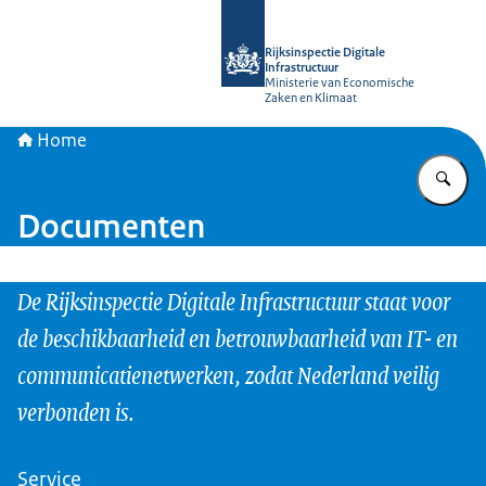
Naar de homepage van Rijksinspectie D
Rijksinspectie Digitale
Infrastructuur
Ministerie van Economische
Zaken en Klimaat
Home
Vu
Documenten
De Rijksinspectie Digitale Infrastructuur staat voor
de beschikbaarheid en betrouwbaarheid van IT- en
communicatienetwerken, zodat Nederland veilig
verbonden is.
Service